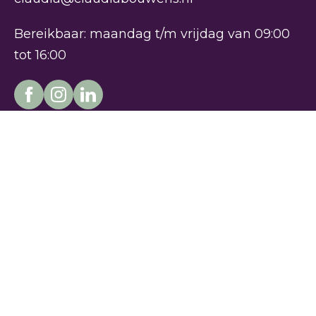
Bereikbaar: maandag t/m vrijdag van 09:00
tot 16:00
Kies je route
Over Claudia
Gesprekstraining
Over Claudia
Organisatiegroei
Reviews
Professionele groei
Contact
Copyright © 2026
KvK: 55505864
BTW: NL001736979B73