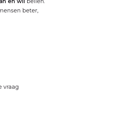
an en wíl
bellen.
mensen beter,
e vraag