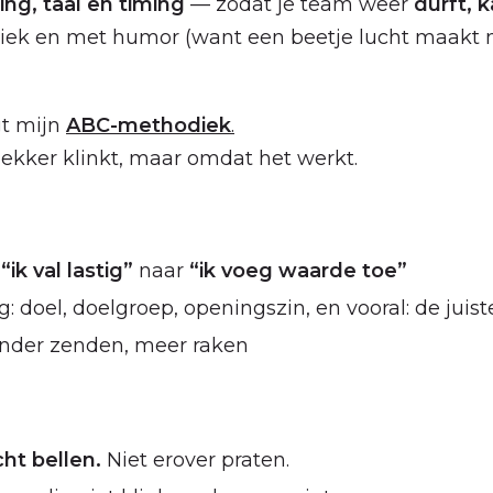
ng, taal en timing
— zodat je team weer
durft, k
giek en met humor (want een beetje lucht maakt 
t mijn
ABC-methodiek
.
lekker klinkt, maar omdat het werkt.
n
“ik val lastig”
naar
“ik voeg waarde toe”
: doel, doelgroep, openingszin, en vooral: de juist
inder zenden, meer raken
ht bellen.
Niet erover praten.