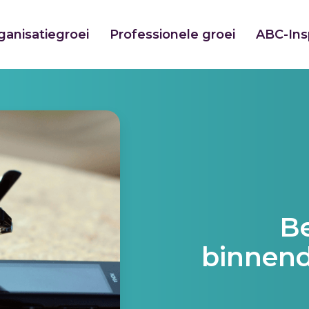
ganisatiegroei
Professionele groei
ABC-Insp
Be
binnend