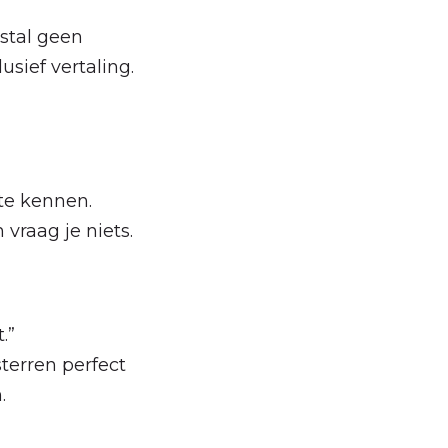
estal geen
usief vertaling.
 te kennen.
n vraag je niets.
.”
sterren perfect
.