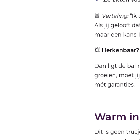
🚨
Vertaling:
“Ik 
Als jij gelooft d
maar een kans. D
💥
Herkenbaar? P
Dan ligt de bal 
groeien, moet ji
mét garanties.
Warm in 
Dit is geen truc