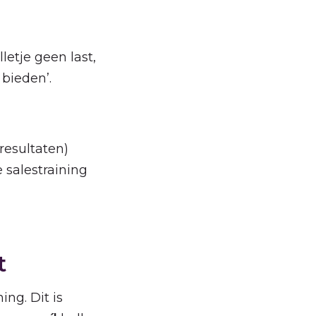
lletje geen last,
 bieden’.
 resultaten)
e salestraining
t
ng. Dit is