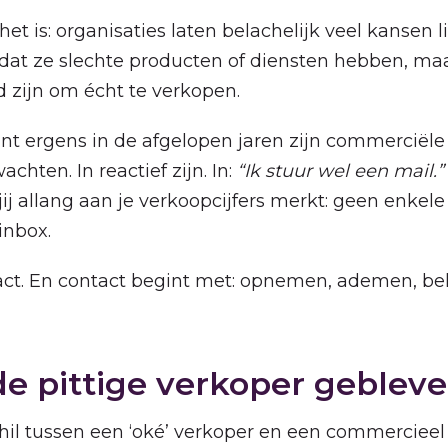
 het is: organisaties laten belachelijk veel kansen l
mdat ze slechte producten of diensten hebben, m
 zijn om écht te verkopen.
ant ergens in de afgelopen jaren zijn commerciël
chten. In reactief zijn. In:
“Ik stuur wel een mail.
ij allang aan je verkoopcijfers merkt: geen enkele
inbox.
act. En contact begint met: opnemen, ademen, bel
de pittige verkoper geblev
chil tussen een ‘oké’ verkoper en een commercieel