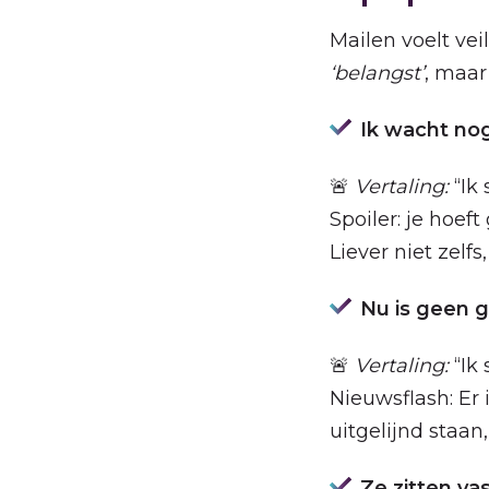
Mailen voelt ve
‘belangst’
, maar
Ik wacht no
🚨
Vertaling:
“Ik 
Spoiler: je hoef
Liever niet zelfs,
Nu is geen g
🚨
Vertaling:
“Ik 
Nieuwsflash: Er 
uitgelijnd staan
Ze zitten va