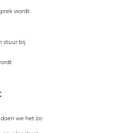
sprek wordt
 stuur bij
wordt
t
 doen we het zo: