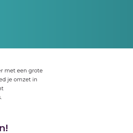
er met een grote
ed je omzet in
nt
.
n!