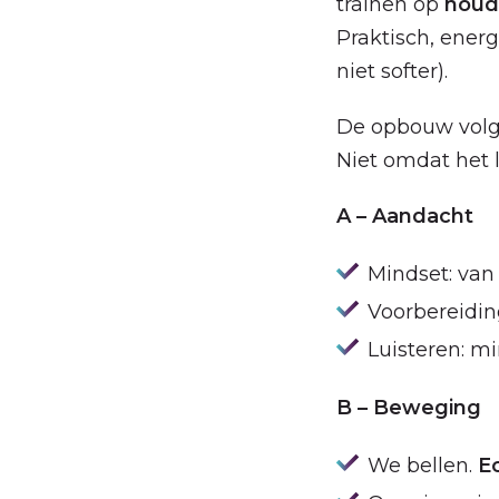
trainen op
houdi
Praktisch, ener
niet softer).
De opbouw volg
Niet omdat het 
A – Aandacht
Mindset: va
Voorbereiding
Luisteren: m
B – Beweging
We bellen.
Ec