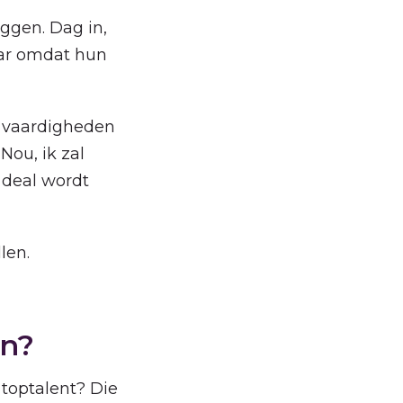
iggen. Dag in,
aar omdat hun
e vaardigheden
”
Nou, ik zal
 deal wordt
len.
en?
 toptalent? Die