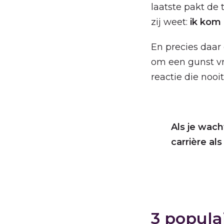
laatste pakt de 
zij weet:
ik kom 
En precies daar
om een gunst vr
reactie die nooi
Als je wach
carrière a
3 popula