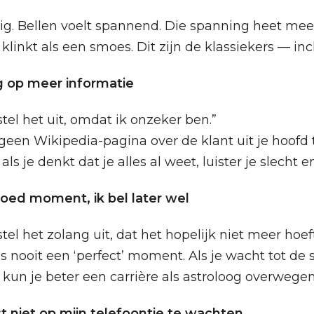
ilig. Bellen voelt spannend. Die spanning heet me
 klinkt als een smoes. Dit zijn de klassiekers — incl
g op meer informatie
stel het uit, omdat ik onzeker ben.”
t geen Wikipedia-pagina over de klant uit je hoofd
 als je denkt dat je alles al weet, luister je slecht e
oed moment, ik bel later wel
stel het zolang uit, dat het hopelijk niet meer hoeft
is nooit een ‘perfect’ moment. Als je wacht tot de 
, kun je beter een carrière als astroloog overwegen
st niet op mijn telefoontje te wachten