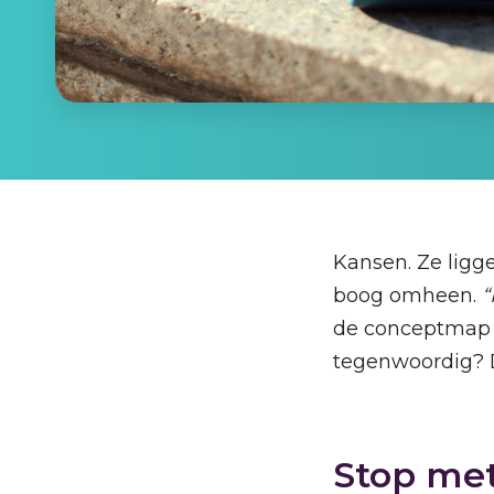
Kansen. Ze ligg
boog omheen.
“
de conceptmap b
tegenwoordig? D
Stop met